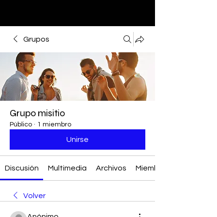
Grupos
Grupo misitio
Público
·
1 miembro
Unirse
Discusión
Multimedia
Archivos
Miembros
Volver
Anónimo