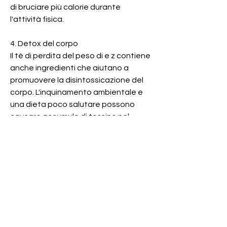
di bruciare più calorie durante 
l'attività fisica.
4. Detox del corpo
Il tè di perdita del peso di e z contiene 
anche ingredienti che aiutano a 
promuovere la disintossicazione del 
corpo. L'inquinamento ambientale e 
una dieta poco salutare possono 
causare accumulo di tossine nel 
nostro sistema, che sono noti per il 
loro effetto depurativo sul fegato e 
sui reni.
5. Miglioramento della digestione
Una buona digestione è essenziale 
per un efficace processo di perdita 
del peso. Il tè di perdita del peso di e z 
contiene ingredienti come la liquirizia 