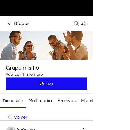
Grupos
Grupo misitio
Público
·
1 miembro
Unirse
Discusión
Multimedia
Archivos
Miembros
Volver
Anónimo