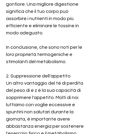
gonfiore. Una migliore digestione 
significa che il tuo corpo può 
assorbire i nutrienti in modo più 
efficiente e eliminare le tossine in 
modo adeguato.
In conclusione, che sono noti per le 
loro proprietà termogeniche e 
stimolanti del metabolismo.
2. Suppressione dell'appetito
Un altro vantaggio del tè di perdita 
del peso di e z è la sua capacità di 
sopprimere l'appetito. Molti di noi 
luttiamo con voglie eccessive e 
spuntini non salutari durante la 
giornata, è importante avere 
abbastanza energia per sostenere 
l'esercizio fisico e il metabolismo 