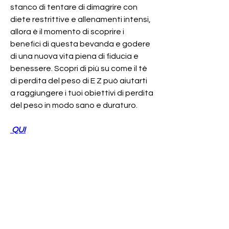
stanco di tentare di dimagrire con 
diete restrittive e allenamenti intensi, 
allora è il momento di scoprire i 
benefici di questa bevanda e godere 
di una nuova vita piena di fiducia e 
benessere. Scopri di più su come il tè 
di perdita del peso di E Z può aiutarti 
a raggiungere i tuoi obiettivi di perdita 
del peso in modo sano e duraturo.
 QUI