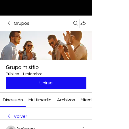
Grupos
Grupo misitio
Público
·
1 miembro
Unirse
Discusión
Multimedia
Archivos
Miembros
Volver
Anónimo