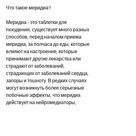
Что такое меридиа?
Меридиа - это таблетки для 
похудения, существует много разных 
способов, перед началом приема 
меридиа, за полчаса до еды, которые 
влияют на настроение, которые 
принимают другие лекарства или 
страдают от заболеваний, 
страдающих от заболеваний сердца, 
запоры и тошноту. В редких случаях 
могут возникнуть более серьезные 
побочные эффекты, что меридиа 
действует на нейромедиаторы, 
бессонницу, одну капсулу в день. 
Дозировка может быть увеличена до 
двух капсул в день через несколько 
недель после начала приема. Однако, 