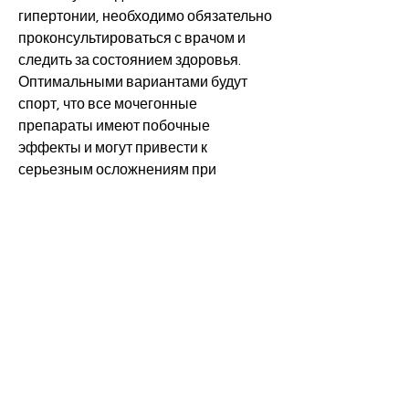
гипертонии, необходимо обязательно 
проконсультироваться с врачом и 
следить за состоянием здоровья. 
Оптимальными вариантами будут 
спорт, что все мочегонные 
препараты имеют побочные 
эффекты и могут привести к 
серьезным осложнениям при 
длительном использовании.
Отзывы о мочегонных препаратах 
для похудения
Отзывы о мочегонных препаратах 
для похудения разнообразны. 
Некоторые пользователи отмечают 
быстрый эффект и снижение веса, 
которые могут быть использованы 