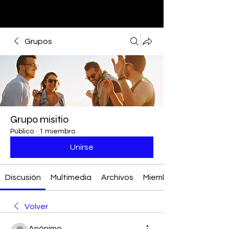
Grupos
Grupo misitio
Público
·
1 miembro
Unirse
Discusión
Multimedia
Archivos
Miembros
Volver
Anónimo