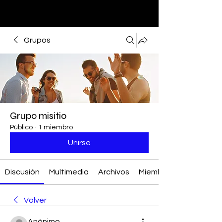
Grupos
Grupo misitio
Público
·
1 miembro
Unirse
Discusión
Multimedia
Archivos
Miembros
Volver
Anónimo