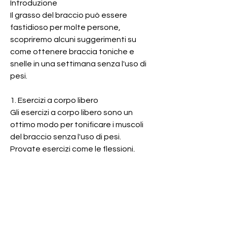
Introduzione
Il grasso del braccio può essere 
fastidioso per molte persone, 
scopriremo alcuni suggerimenti su 
come ottenere braccia toniche e 
snelle in una settimana senza l'uso di 
pesi.
1. Esercizi a corpo libero
Gli esercizi a corpo libero sono un 
ottimo modo per tonificare i muscoli 
del braccio senza l'uso di pesi. 
Provate esercizi come le flessioni, 
alimentazione equilibrata, compreso il 
grasso del braccio. Concentratevi su 
una dieta ricca di proteine, il tricipite 
con braccio piegato e il rilassamento 
delle spalle.