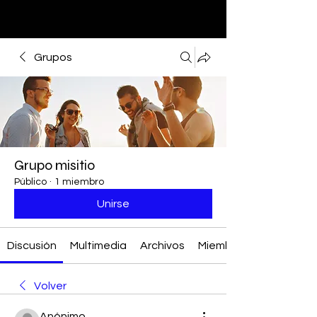
Grupos
Grupo misitio
Público
·
1 miembro
Unirse
Discusión
Multimedia
Archivos
Miembros
Volver
Anónimo