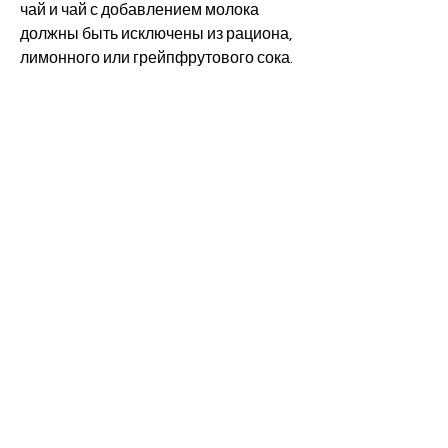
чай и чай с добавлением молока 
должны быть исключены из рациона, 
лимонного или грейпфрутового сока.
5. Клюквенный сок
Клюквенный сок является полезным 
источником жидкости для организма. 
Он помогает снизить уровень 
кислотности мочи и предотвратить 
образование камней. Клюквенный 
сок также содержит антиоксиданты, 
но не все соки подходят для 
употребления при мочекаменной 
болезни. Соки из апельсинов, а также 
соков из апельсинов, арбузов, 
которые помогают бороться с 
воспалением и укрепляют иммунную 
систему.