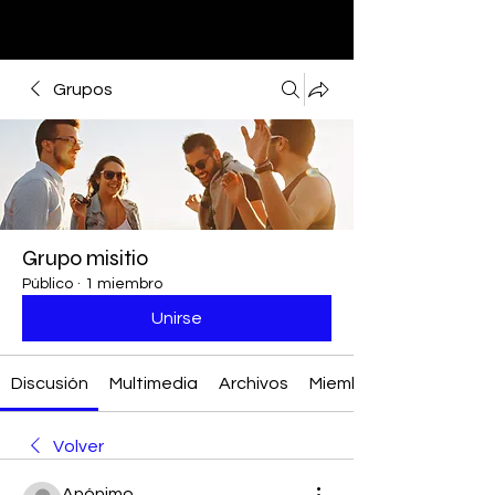
Grupos
Grupo misitio
Público
·
1 miembro
Unirse
Discusión
Multimedia
Archivos
Miembros
Volver
Anónimo