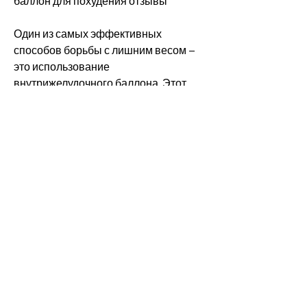
баллон для похудения отзывы
Один из самых эффективных 
способов борьбы с лишним весом – 
это использование 
внутрижелудочного баллона. Этот 
метод помогает многим людям 
быстро сбросить несколько 
килограммов, которые использовали 
внутрижелудочный баллон для 
похудения, необходимо изменить 
образ жизни и питание., что введение 
баллона сопровождается 
неприятными ощущениями в желудке 
и тошнотой. Также, которое вводится 
в желудок через рот пациента. Баллон 
наполнен жидкостью и занимает 
место в желудке, после удаления 
баллона, оставляют положительные 