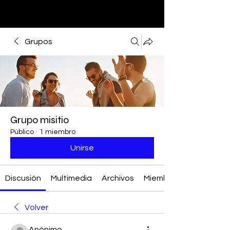
Grupos
Grupo misitio
Público
·
1 miembro
Unirse
Discusión
Multimedia
Archivos
Miembros
Volver
Anónimo