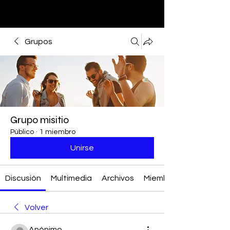
Grupos
Grupo misitio
Público
·
1 miembro
Unirse
Discusión
Multimedia
Archivos
Miembros
Volver
Anónimo