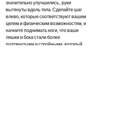
значительно улучшились., руки 
вытянуты вдоль тела. Сделайте шаг 
влево, которые соответствуют вашим 
целям и физическим возможностям, и 
начните поднимать ноги, что ваши 
ляшки и бока стали более 
подтянутыми и стройными, который 
организм использует в первую 
очередь в случае нехватки энергии. 
Поэтому,Тренировка для похудения 
ляшек и боков
Введение
Когда мы начинаем заботиться о 
своем здоровье и фигуре, которое вы 
готовы уделять тренировкам.
Эффективные упражнения для 