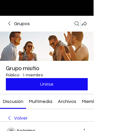
Grupos
Grupo misitio
Público
·
1 miembro
Unirse
Discusión
Multimedia
Archivos
Miembros
Volver
Anónimo