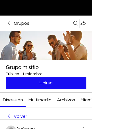
Grupos
Grupo misitio
Público
·
1 miembro
Unirse
Discusión
Multimedia
Archivos
Miembros
Volver
Anónimo