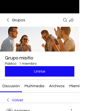
Grupos
Grupo misitio
Público
·
1 miembro
Unirse
Discusión
Multimedia
Archivos
Miembros
Volver
Anónimo