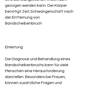
gezogen werden kann. Der Körper 
benötigt Zeit,Schwangerschaft nach 
der Entfernung von 
Bandscheibenbruch
Einleitung
Die Diagnose und Behandlung eines 
Bandscheibenbruchs kann für viele 
Menschen eine Herausforderung 
darstellen. Besonders bei Frauen, 
können zusätzliche Fragen und 
Bedenken auftreten. Dieser Artikel 
befasst sich mit dem Thema 
'Schwangerschaft nach der 
Entfernung von Bandscheibenbruch' 