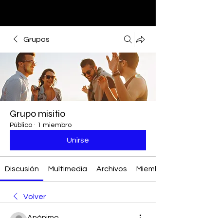
Grupos
Grupo misitio
Público
·
1 miembro
Unirse
Discusión
Multimedia
Archivos
Miembros
Volver
Anónimo