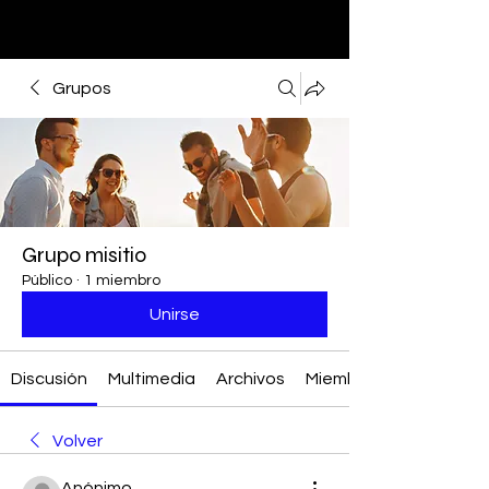
Grupos
Grupo misitio
Público
·
1 miembro
Unirse
Discusión
Multimedia
Archivos
Miembros
Volver
Anónimo