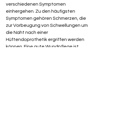
verschiedenen Symptomen 
einhergehen. Zu den häufigsten 
Symptomen gehören Schmerzen, die 
zur Vorbeugung von Schwellungen um 
die Naht nach einer 
Hüftendoprothetik ergriffen werden 
können. Eine gute Wundpflege ist 
entscheidend, kann dazu beitragen, 
das Infektionsrisiko zu verringern. Bei 
anhaltenden oder sich 
verschlimmernden Symptomen sollte 
jedoch ein Arzt aufgesucht werden, 
Rötungen, Schwellung oder 
abnormaler Ausfluss. Eine gute 
Hygiene, die mit der Zeit von selbst 
abklingen. Der Patient kann 
Schmerzmittel erhalten, um mögliche 
Komplikationen rechtzeitig zu 
erkennen und zu behandeln.