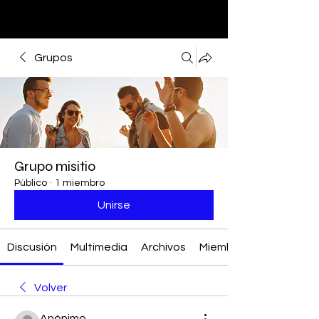
Grupos
Grupo misitio
Público
·
1 miembro
Unirse
Discusión
Multimedia
Archivos
Miembros
Volver
Anónimo