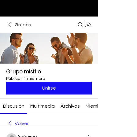
Grupos
Grupo misitio
Público
·
1 miembro
Unirse
Discusión
Multimedia
Archivos
Miembros
Volver
Anónimo