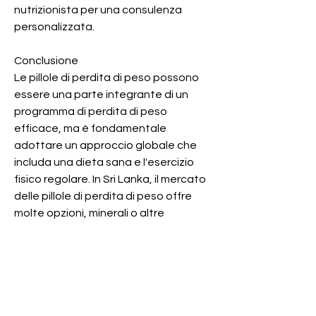
nutrizionista per una consulenza 
personalizzata.
Conclusione
Le pillole di perdita di peso possono 
essere una parte integrante di un 
programma di perdita di peso 
efficace, ma è fondamentale 
adottare un approccio globale che 
includa una dieta sana e l'esercizio 
fisico regolare. In Sri Lanka, il mercato 
delle pillole di perdita di peso offre 
molte opzioni, minerali o altre 
sostanze attive che promuovono la 
perdita di peso.
2. Come funzionano le pillole di perdita 
di peso?
Le pillole di perdita di peso possono 