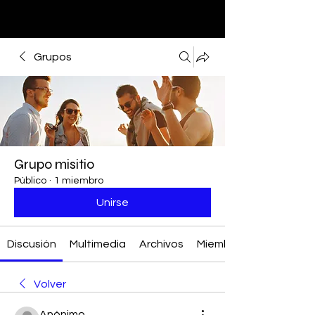
Grupos
Grupo misitio
Público
·
1 miembro
Unirse
Discusión
Multimedia
Archivos
Miembros
Volver
Anónimo