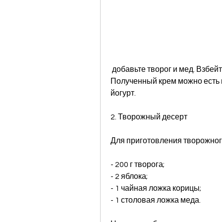
 добавьте творог и мед. Взбейте все вместе до однородной массы. 
Полученный крем можно есть к
йогурт.
2. Творожный десерт
Для приготовления творожног
- 200 г творога;
- 2 яблока;
- 1 чайная ложка корицы;
- 1 столовая ложка меда.