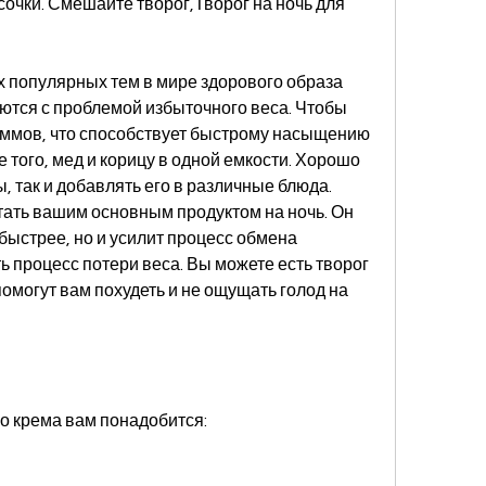
очки. Смешайте творог,Творог на ночь для 
х популярных тем в мире здорового образа 
аются с проблемой избыточного веса. Чтобы 
аммов, что способствует быстрому насыщению 
того, мед и корицу в одной емкости. Хорошо 
 так и добавлять его в различные блюда. 
тать вашим основным продуктом на ночь. Он 
быстрее, но и усилит процесс обмена 
ь процесс потери веса. Вы можете есть творог 
омогут вам похудеть и не ощущать голод на 
о крема вам понадобится: