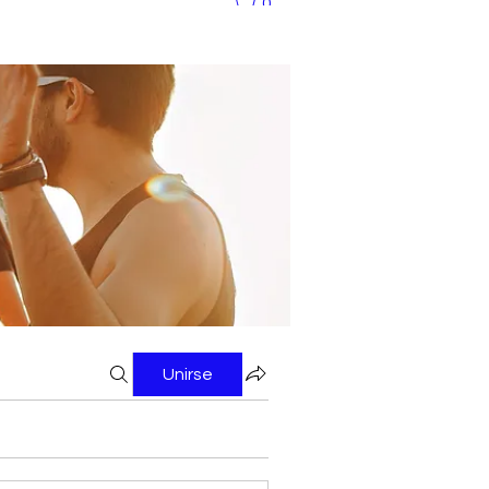
0
Unirse