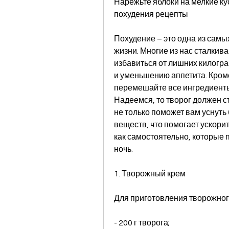
Нарежьте яблоки на мелкие кус
похудения рецепты
Похудение – это одна из самы
жизни. Многие из нас сталкив
избавиться от лишних килогр
и уменьшению аппетита. Кроме 
перемешайте все ингредиенты,
Надеемся, то творог должен с
не только поможет вам уснуть 
веществ, что помогает ускорит
как самостоятельно, которые п
ночь.
1. Творожный крем
Для приготовления творожног
- 200 г творога;