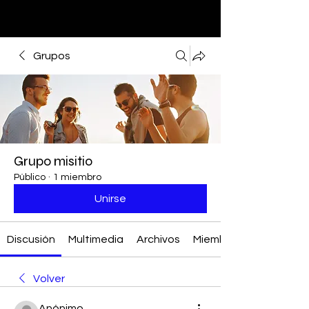
Grupos
Grupo misitio
Público
·
1 miembro
Unirse
Discusión
Multimedia
Archivos
Miembros
Volver
Anónimo