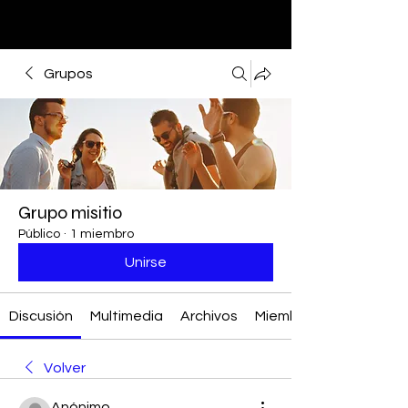
Grupos
Grupo misitio
Público
·
1 miembro
Unirse
Discusión
Multimedia
Archivos
Miembros
Volver
Anónimo