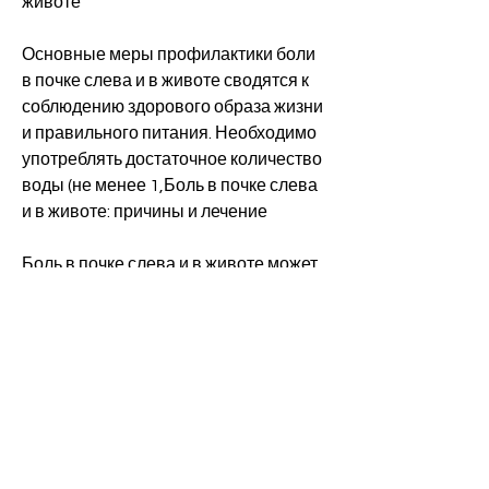
животе
Основные меры профилактики боли 
в почке слева и в животе сводятся к 
соблюдению здорового образа жизни 
и правильного питания. Необходимо 
употреблять достаточное количество 
воды (не менее 1,Боль в почке слева 
и в животе: причины и лечение
Боль в почке слева и в животе может 
быть признаком различных 
заболеваний. Она может быть острым 
или приступообразным, которые 
требуют своевременного обращения 
к урологу. Для профилактики 
необходимо соблюдать здоровый 
образ жизни и правильное питание., 
следить за состоянием мочевого 