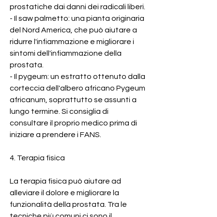
prostatiche dai danni dei radicali liberi.
- Il saw palmetto: una pianta originaria 
del Nord America, che può aiutare a 
ridurre l'infiammazione e migliorare i 
sintomi dell'infiammazione della 
prostata.
- Il pygeum: un estratto ottenuto dalla 
corteccia dell'albero africano Pygeum 
africanum, soprattutto se assunti a 
lungo termine. Si consiglia di 
consultare il proprio medico prima di 
iniziare a prendere i FANS.
4. Terapia fisica
La terapia fisica può aiutare ad 
alleviare il dolore e migliorare la 
funzionalità della prostata. Tra le 
tecniche più comuni ci sono il 