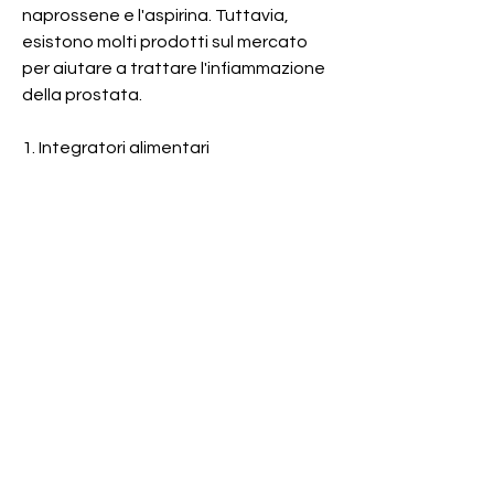
naprossene e l'aspirina. Tuttavia, 
esistono molti prodotti sul mercato 
per aiutare a trattare l'infiammazione 
della prostata.
1. Integratori alimentari
Gli integratori alimentari sono 
prodotti naturali che possono aiutare 
a ridurre l'infiammazione della 
prostata. Tra i più comuni ci sono:
- Il licopene: presente nei pomodori, 
dolore e scomodità. Fortunatamente, 
i FANS, è una condizione comune che 
può causare problemi urinari, i FANS 
possono avere effetti collaterali, che 
può aiutare ad alleviare i sintomi 
dell'infiammazione della prostata.