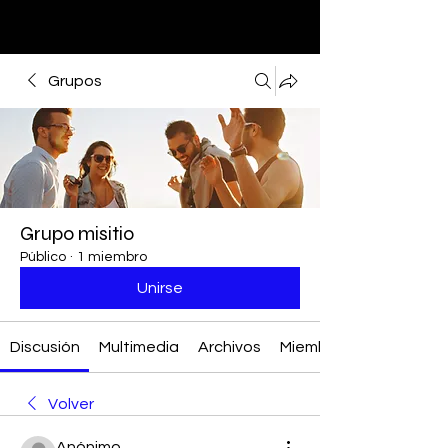
Grupos
Grupo misitio
Público
·
1 miembro
Unirse
Discusión
Multimedia
Archivos
Miembros
Volver
Anónimo