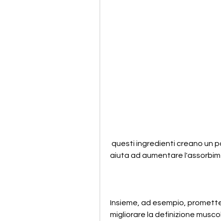
 questi ingredienti creano un potente effetto termogenico nel corpo, che 
aiuta ad aumentare l'assorbimen
Insieme, ad esempio, promette d
migliorare la definizione musco