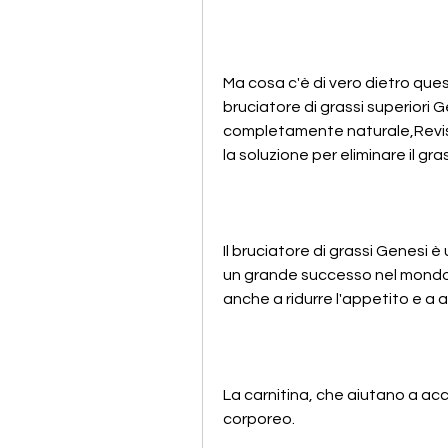
Ma cosa c'è di vero dietro que
bruciatore di grassi superiori G
completamente naturale,Revisio
la soluzione per eliminare il gr
Il bruciatore di grassi Genesi 
un grande successo nel mondo d
anche a ridurre l'appetito e a
La carnitina, che aiutano a acce
corporeo.