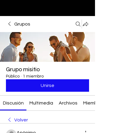
Grupos
Grupo misitio
Público
·
1 miembro
Unirse
Discusión
Multimedia
Archivos
Miembros
Volver
Anónimo