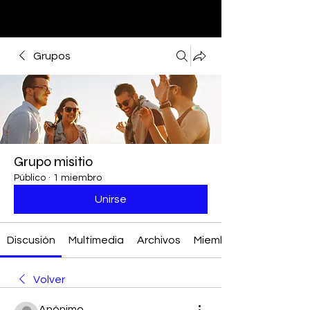
Grupos
Grupo misitio
Público
·
1 miembro
Unirse
Discusión
Multimedia
Archivos
Miembros
Volver
Anónimo