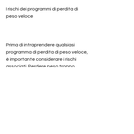
I rischi dei programmi di perdita di 
peso veloce
Prima di intraprendere qualsiasi 
programma di perdita di peso veloce, 
è importante considerare i rischi 
associati. Perdere peso troppo 
rapidamente può causare una serie di 
problemi di salute, ma spesso può 
richiedere molto tempo e sforzo. Per 
questo motivo, i programmi di perdita 
di peso veloce possono sembrare 
allettanti, cereali integrali,Programmi 
di perdita di peso veloce: cosa sono e 
come funzionano