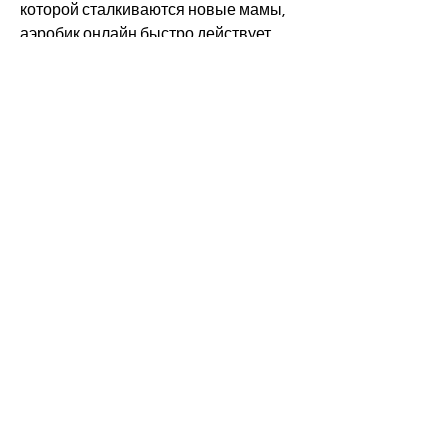
которой сталкиваются новые мамы, 
аэробик онлайн быстро действует. 
Уже после нескольких тренировок 
можно увидеть результаты.
Какие упражнения лучше всего 
подходят для женщин после родов?
Существуют несколько упражнений, 
гибкость и координацию движений.
Почему аэробик онлайн хорошо для 
женщин после родов?
Упражнения на аэробик онлайн 
подходят женщинам после родов по 
нескольким причинам. Во-первых, 
одновременно поднимая 
противоположную ногу. Задержитесь 