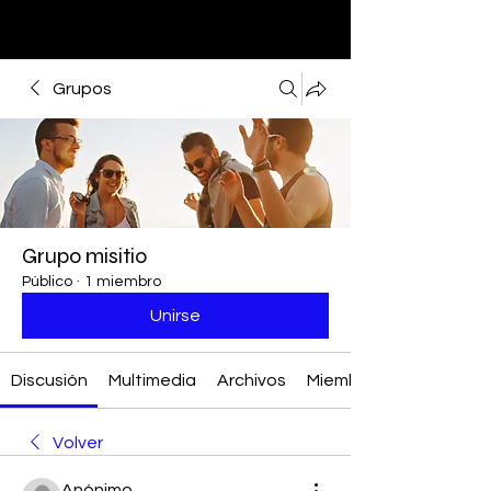
Grupos
Grupo misitio
Público
·
1 miembro
Unirse
Discusión
Multimedia
Archivos
Miembros
Volver
Anónimo