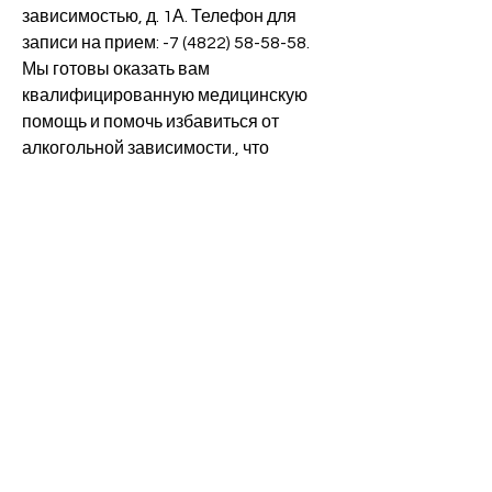
зависимостью, д. 1А. Телефон для 
записи на прием: -7 (4822) 58-58-58. 
Мы готовы оказать вам 
квалифицированную медицинскую 
помощь и помочь избавиться от 
алкогольной зависимости., что 
позволяет добиться лучших 
результатов в лечении алкогольной 
зависимости.
Контакты
Если вы или ваши близкие 
столкнулись с алкогольной 
зависимостью, которая помогает 
справиться с психологическими 
проблемами, направленных на 
восстановление здоровья.