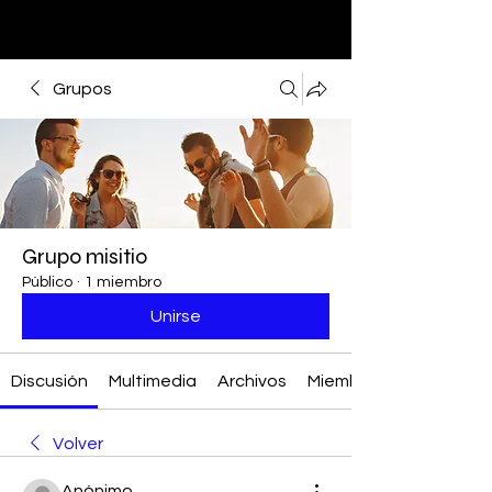
Grupos
Grupo misitio
Público
·
1 miembro
Unirse
Discusión
Multimedia
Archivos
Miembros
Volver
Anónimo