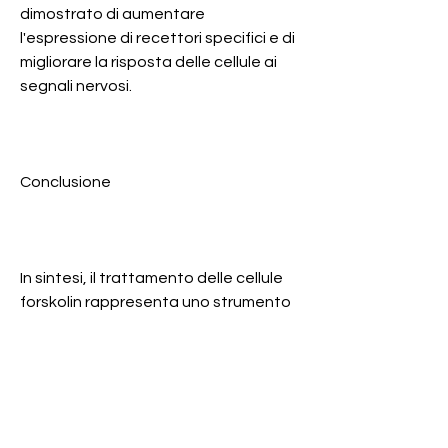
dimostrato di aumentare 
l'espressione di recettori specifici e di 
migliorare la risposta delle cellule ai 
segnali nervosi.
Conclusione
In sintesi, il trattamento delle cellule 
forskolin rappresenta uno strumento 
importante per la ricerca 
biomedica,Trattamento delle cellule 
forskolin: una panoramica sulle 
applicazioni e sui meccanismi d'azione