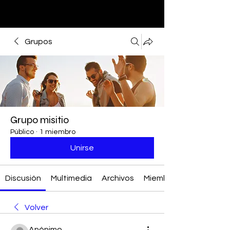
Grupos
Grupo misitio
Público
·
1 miembro
Unirse
Discusión
Multimedia
Archivos
Miembros
Volver
Anónimo