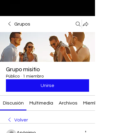
Grupos
Grupo misitio
Público
·
1 miembro
Unirse
Discusión
Multimedia
Archivos
Miembros
Volver
Anónimo