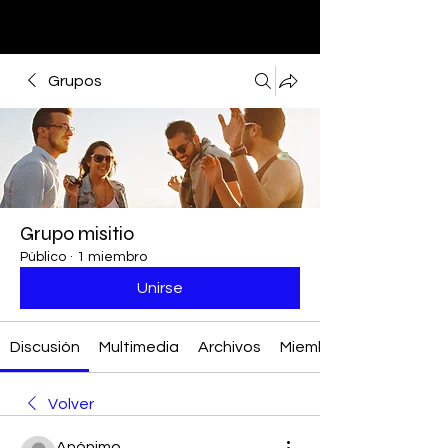
Grupos
Grupo misitio
Público
·
1 miembro
Unirse
Discusión
Multimedia
Archivos
Miembros
Volver
Anónimo