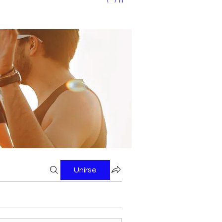
0
Unirse