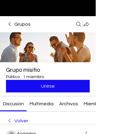
Grupos
Grupo misitio
Público
·
1 miembro
Unirse
Discusión
Multimedia
Archivos
Miembros
Volver
Anónimo