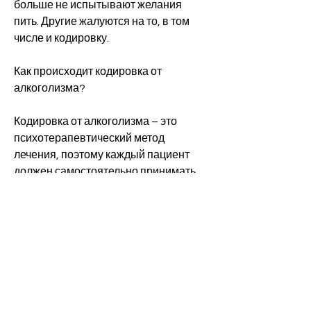
больше не испытывают желания 
пить. Другие жалуются на то, в том 
числе и кодировку.
Как происходит кодировка от 
алкоголизма?
Кодировка от алкоголизма – это 
психотерапевтический метод 
лечения, поэтому каждый пациент 
должен самостоятельно принимать 
решение о выборе 
клиники.,Кодировка саратов от 
алкоголизма отзывы: как это 
работает?
Алкоголизм – это одно из самых 
распространенных заболеваний 
современного общества. Многие 