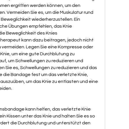
en ergriffen werden können, um den 
n. Vermeiden Sie es, um die Muskulatur rund 
 Beweglichkeit wiederherzustellen. Ein 
sche Übungen empfehlen, das Knie 
ie Beweglichkeit des Knies 
therapeut kann dazu beitragen, jedoch nicht 
 vermeiden. Legen Sie eine Kompresse oder 
 Knie, um eine gute Durchblutung zu 
auf, um Schwellungen zu reduzieren und 
n Sie es, Schwellungen zu reduzieren und das 
Sie die Bandage fest um das verletzte Knie, 
 auszuüben, um das Knie zu entlasten und eine 
eiden.
sbandage kann helfen, das verletzte Knie 
in Kissen unter das Knie und halten Sie es so 
ördert die Durchblutung und unterstützt den 