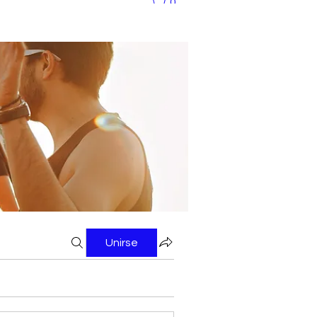
0
Unirse