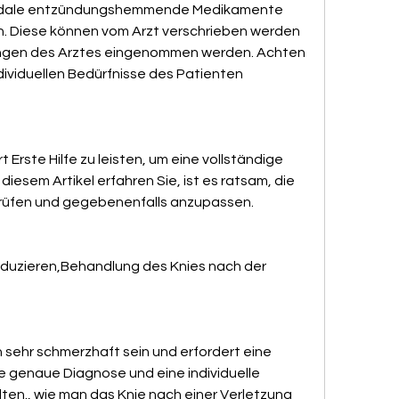
roidale entzündungshemmende Medikamente 
 Diese können vom Arzt verschrieben werden 
ngen des Arztes eingenommen werden. Achten 
ndividuellen Bedürfnisse des Patienten 
 Erste Hilfe zu leisten, um eine vollständige 
iesem Artikel erfahren Sie, ist es ratsam, die 
rüfen und gegebenenfalls anzupassen.
eduzieren,Behandlung des Knies nach der 
 sehr schmerzhaft sein und erfordert eine 
genaue Diagnose und eine individuelle 
en., wie man das Knie nach einer Verletzung 