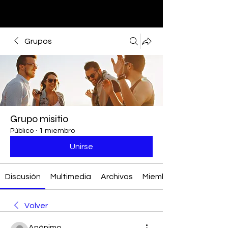
Grupos
Grupo misitio
Público
·
1 miembro
Unirse
Discusión
Multimedia
Archivos
Miembros
Volver
Anónimo