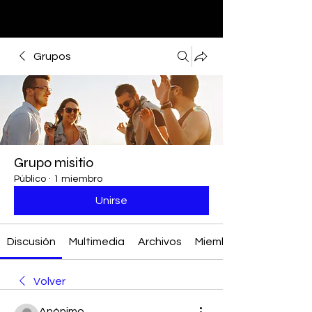
Grupos
Grupo misitio
Público
·
1 miembro
Unirse
Discusión
Multimedia
Archivos
Miembros
Volver
Anónimo