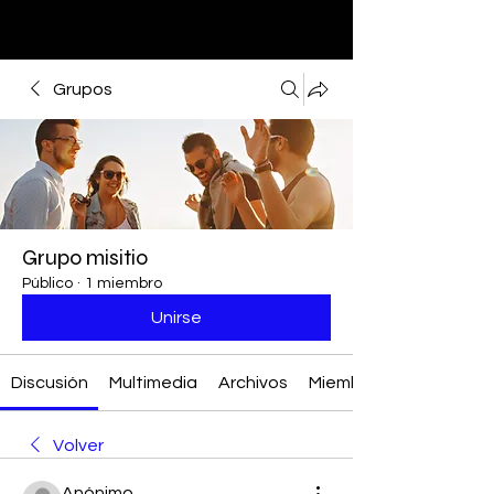
Grupos
Grupo misitio
Público
·
1 miembro
Unirse
Discusión
Multimedia
Archivos
Miembros
Volver
Anónimo