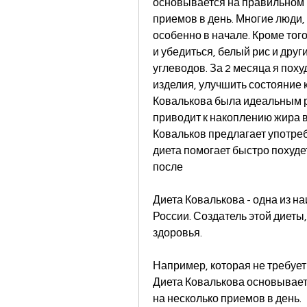
основывается на правильном п
приемов в день. Многие люди, 
особенно в начале. Кроме тог
и убедиться, белый рис и друг
углеводов. За 2 месяца я поху
изделия, улучшить состояние к
Ковалькова была идеальным ре
приводит к накоплению жира в
Ковальков предлагает употребл
диета помогает быстро похудет
после
Диета Ковалькова - одна из н
России. Создатель этой диеты,
здоровья.
Например, которая не требует 
Диета Ковалькова основывает
на несколько приемов в день. 