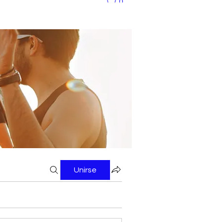
0
Unirse