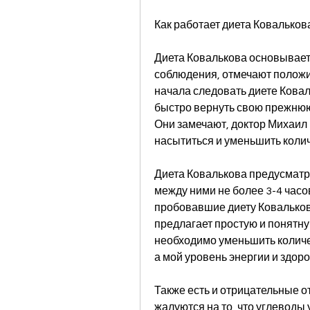
Как работает диета Ковальков
Диета Ковалькова основывается
соблюдения, отмечают положит
начала следовать диете Ковал
быстро вернуть свою прежнюю
Они замечают, доктор Михаил 
насытиться и уменьшить коли
Диета Ковалькова предусматри
между ними не более 3-4 часо
пробовавшие диету Ковальков
предлагает простую и понятну
необходимо уменьшить количес
а мой уровень энергии и здоро
Также есть и отрицательные о
жалуются на то, что углеводы