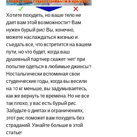
Хотите похудеть, но ваше тело не 
дает вам этой возможности? Вам 
нужен бурый рис! Вы, конечно, 
можете наслаждаться жизнью и 
съедать все, что встретится на вашем 
пути, но что будет, когда ваш 
душевный партнер скажет 'нет' при 
попытке одеться в любимые джинсы? 
Ностальгически вспоминая свои 
студенческие годы, когда вы весили 
на 10 кг меньше, вы задумываетесь, 
как же вернуть те времена. Но не все 
так плохо, у вас есть бурый рис. 
Забудьте о диетах и ограничениях, 
этот рис поможет вам похудеть без 
страданий. Узнайте больше в этой 
статье!