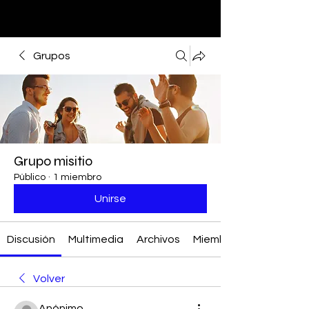
Grupos
Grupo misitio
Público
·
1 miembro
Unirse
Discusión
Multimedia
Archivos
Miembros
Volver
Anónimo