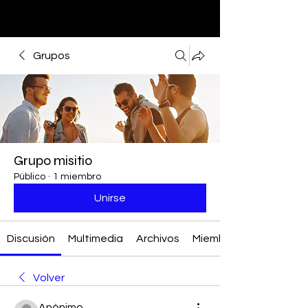
Grupos
Grupo misitio
Público
·
1 miembro
Unirse
Discusión
Multimedia
Archivos
Miembros
Volver
Anónimo