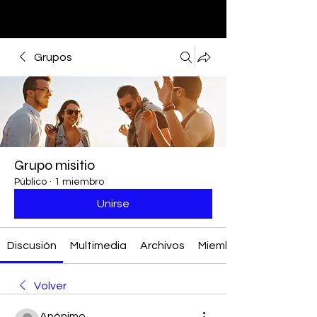
Grupos
Grupo misitio
Público
·
1 miembro
Unirse
Discusión
Multimedia
Archivos
Miembros
Volver
Anónimo