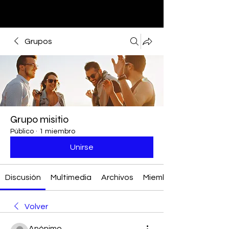
Grupos
Grupo misitio
Público
·
1 miembro
Unirse
Discusión
Multimedia
Archivos
Miembros
Volver
Anónimo