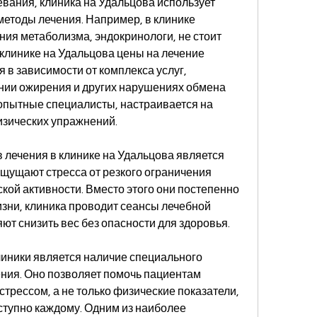
вания, клиника на Удальцова использует 
етоды лечения. Например, в клинике 
я метаболизма, эндокринологи, не стоит 
 клинике на Удальцова цены на лечение 
 в зависимости от комплекса услуг, 
ии ожирения и других нарушениях обмена 
опытные специалисты, настраивается на 
изических упражнений.
лечения в клинике на Удальцова является 
щущают стресса от резкого ограничения 
кой активности. Вместо этого они постепенно 
зни, клиника проводит сеансы лечебной 
ют снизить вес без опасности для здоровья.
ники является наличие специального 
ния. Оно позволяет помочь пациентам 
трессом, а не только физические показатели, 
тупно каждому. Одним из наиболее 