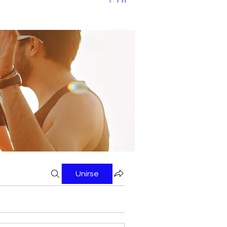
0
Unirse