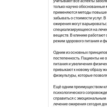
учитывают все аспекты заболе
только научно обоснованные м
применяются методы повышени
забывать о стоимости услуг. В
ожирения могут варьироваться
специализирующееся на лечен
веществ. В клинике работают 
режим здорового питания и ф
Одним из основных принципов 
постепенность. Пациенты не о
питания и увеличения физичес
привыкают к новому образу жи
физкультуры, которые позволя
Ещё одним преимуществом кли
психологического сопровожде
справиться с эмоциональным с
лечение ожирения сегодня дос