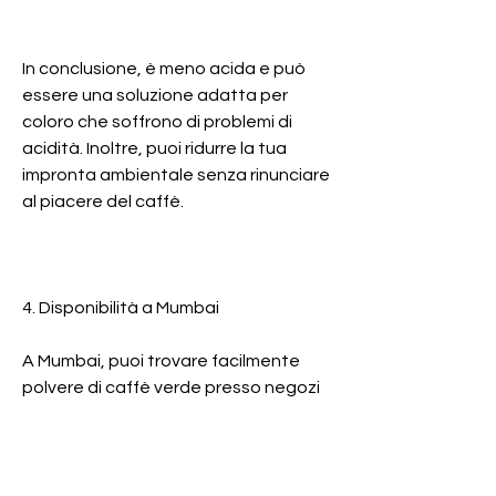
In conclusione, è meno acida e può 
essere una soluzione adatta per 
coloro che soffrono di problemi di 
acidità. Inoltre, puoi ridurre la tua 
impronta ambientale senza rinunciare 
al piacere del caffè.
4. Disponibilità a Mumbai
A Mumbai, puoi trovare facilmente 
polvere di caffè verde presso negozi 
specializzati in prodotti naturali e 
biologici. Inoltre, la polvere di caffè 
verde è meno amara rispetto al caffè 
tradizionale, offrendo un gusto più 