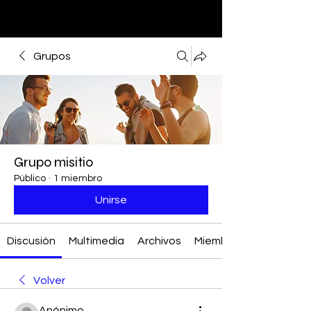
Grupos
Grupo misitio
Público
·
1 miembro
Unirse
Discusión
Multimedia
Archivos
Miembros
Volver
Anónimo