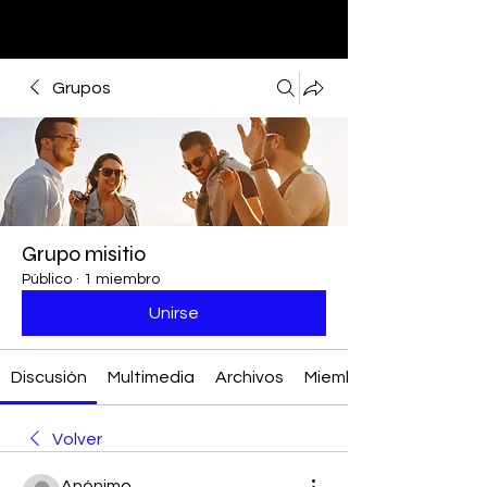
Grupos
Grupo misitio
Público
·
1 miembro
Unirse
Discusión
Multimedia
Archivos
Miembros
Volver
Anónimo