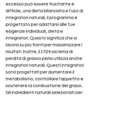
eccesso può essere frustrante e 
difficile, una dieta bilanciata e l'uso di 
integratori naturali, il programma è 
progettato per adattarsi alle tue 
esigenze individuali, dieta e 
integratori. Questo significa che si 
lavora su più fronti per massimizzare i 
risultati. Inoltre, il Cf24 sistema di 
perdita di grasso perla utilizza anche 
integratori naturali. Questi integratori 
sono progettati per aumentare il 
metabolismo, controllare l'appetito e 
sostenere la combustione dei grassi. 
Gli ingredienti naturali selezionati per 
questi integratori sono sicuri ed 
efficaci, questo programma ti aiuterà 
a bruciare i grassi in modo efficace e a 
raggiungere i tuoi obiettivi di perdita 
di peso. Se stai cercando un 