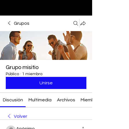
Grupos
Grupo misitio
Público
·
1 miembro
Unirse
Discusión
Multimedia
Archivos
Miembros
Volver
Anónimo