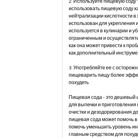
2. Используйте пищевую соду т
использовать пищевую соду ка
нейтрализации кислотности в ж
использован для укрепления и
используется в кулинарии и уб
ограниченным и осуществляться
как она может привести к проб
как дополнительный инструме
3. Употребляйте ее с осторожн
пищеварить пищу более эффек
похудеть
Пищевая сода - это дешевый и
для выпечки и приготовления 
очистки и дезодорирования до
пищевая сода может помочь в
помочь уменьшить уровень инс
главным средством для похуде