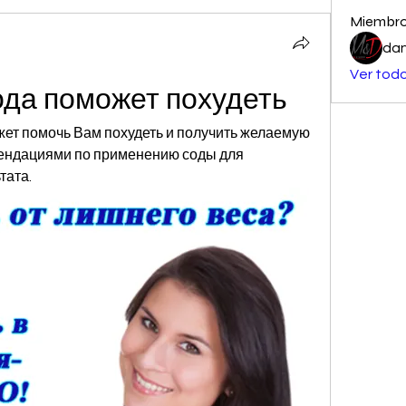
Miembr
dan
Ver todo
ода поможет похудеть
жет помочь Вам похудеть и получить желаемую 
мендациями по применению соды для 
тата.