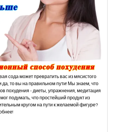
вая сода может превратить вас из мясистого 
 да, то вы на правильном пути! Мы знаем, что 
в похудения - диеты, упражнения, медитация 
 мог подумать, что простейший продукт из 
ительным кругом на пути к желаемой фигуре? 
обнее!