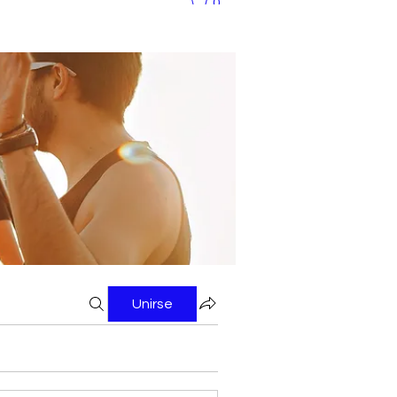
0
Unirse