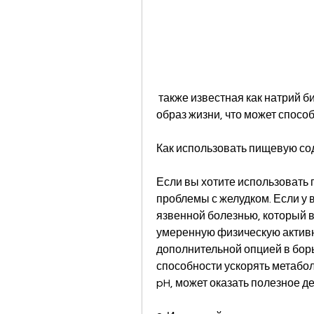
 также известная как натрий бикарбонат, необходимо соблюдать здоровый 
образ жизни, что может спосо
Как использовать пищевую со
Если вы хотите использовать п
проблемы с желудком. Если у в
язвенной болезнью, который в
умеренную физическую активн
дополнительной опцией в борь
способности ускорять метабол
pH, может оказать полезное д