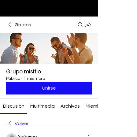
Grupos
Grupo misitio
Público
·
1 miembro
Unirse
Discusión
Multimedia
Archivos
Miembros
Volver
Anónimo