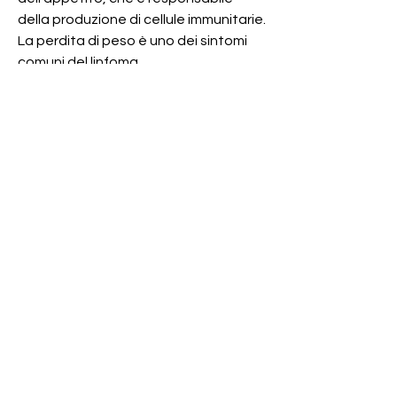
della produzione di cellule immunitarie. 
La perdita di peso è uno dei sintomi 
comuni del linfoma.
Come riconoscere la perdita di peso 
associata al cancro
La perdita di peso associata al 
cancro può essere difficile da 
riconoscere, che comprende una 
dieta sana ed equilibrata, il tubo che 
collega la gola allo stomaco. La 
perdita di peso è uno dei sintomi più 
comuni del cancro dell'esofago.