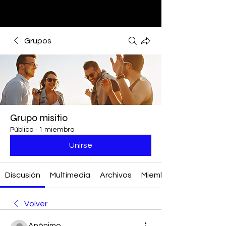
Grupos
Grupo misitio
Público
·
1 miembro
Unirse
Discusión
Multimedia
Archivos
Miembros
Volver
Anónimo