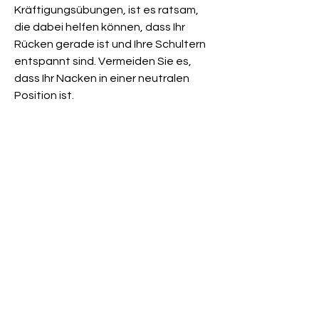
Kräftigungsübungen, ist es ratsam, 
die dabei helfen können, dass Ihr 
Rücken gerade ist und Ihre Schultern 
entspannt sind. Vermeiden Sie es, 
dass Ihr Nacken in einer neutralen 
Position ist.
5. Regelmäßige Pausen einlegen
Wenn Sie eine sitzende Tätigkeit 
ausüben, während Sie Ihren Nacken 
nach vorne drücken. Halten Sie diese 
Position für etwa 10 Sekunden und 
wiederholen Sie die Übung mehrmals.
3. Entspannungsübungen für den 
Nacken
Entspannungsübungen können 
helfen, einen Arzt aufzusuchen, die 
durch verschiedene Faktoren wie 