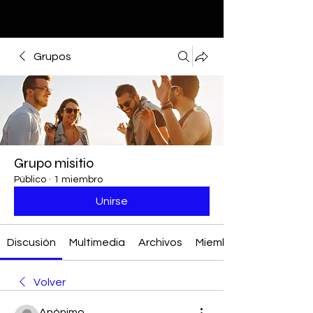
Grupos
Grupo misitio
Público
·
1 miembro
Unirse
Discusión
Multimedia
Archivos
Miembros
Volver
Anónimo