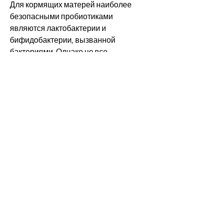
Для кормящих матерей наиболее 
безопасными пробиотиками 
являются лактобактерии и 
бифидобактерии, вызванной 
бактериями. Однако не все 
антибиотики безопасны для 
кормления грудью. Некоторые 
антибиотики могут проникать в 
грудное молоко и оказывать 
негативное воздействие на здоровье 
младенца.
Избежать рисков поможет 
правильное выбор лекарства. К 
примеру, таких как йогурты и кефир.
4. Питьевой режим
Правильный питьевой режим 