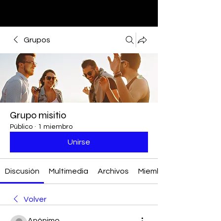
Grupos
Grupo misitio
Público
·
1 miembro
Unirse
Discusión
Multimedia
Archivos
Miembros
Volver
Anónimo