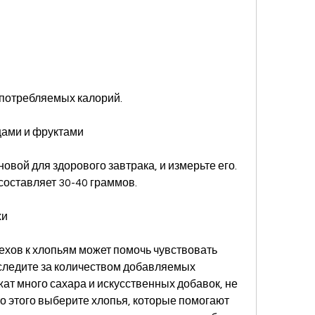
 потребляемых калорий.
щами и фруктами
вой для здорового завтрака, и измерьте его. 
составляет 30-40 граммов.
хи
хов к хлопьям может помочь чувствовать 
следите за количеством добавляемых 
ат много сахара и искусственных добавок, не 
то этого выберите хлопья, которые помогают 